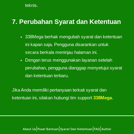
teknis.
7. Perubahan Syarat dan Ketentuan
338Mega berhak mengubah syarat dan ketentuan
ini kapan saja. Pengguna disarankan untuk
secara berkala meninjau halaman ini.
Dengan terus menggunakan layanan setelah
perubahan, pengguna dianggap menyetujui syarat
dan ketentuan terbaru.
Jika Anda memiliki pertanyaan terkait syarat dan
ketentuan ini, silakan hubungi tim support
338Mega
.
|
|
|
|
About Us
Pusat Bantuan
Syarat Dan Ketentuan
FAQ
Author